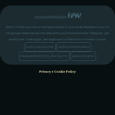
eiphi?
eiphi è molto più che un semplice diario, è una landa desolata in cui mi
rifugio per esternare le mie /discontinue e frammentarie/ riflessioni, per
analizzare i miei sogni, per esplorare la memoria e rivivere i ricordi.
ESPLORAZIONE
ANNO/PER/ANNO
FRAMMENTI/DEL/PASSATO
ABOUTEIPHI
Privacy e Cookie Policy