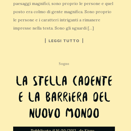
paesaggi magnifici, sono proprio le persone e quel
posto era colmo di gente magnifica. Sono proprio
le persone e i caratteri intriganti a rimanere
impresse nella testa. Sono gli sguardi […]
LEGGI TUTTO
Sogno
La stella cadente
e la barriera del
nuovo mondo
Pubblicato il
da
16/10/2013
Kiyro