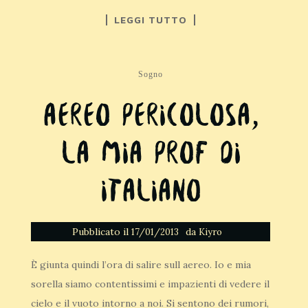
LEGGI TUTTO
Sogno
Aereo pericolosa,
La mia prof di
italiano
Pubblicato il
da
17/01/2013
Kiyro
È giunta quindi l’ora di salire sull aereo. Io e mia
sorella siamo contentissimi e impazienti di vedere il
cielo e il vuoto intorno a noi. Si sentono dei rumori,