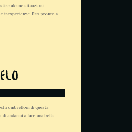
stire alcune situazioni
ze e inesperienze. Ero pronto a
ielo
pochi ombrelloni di questa
 di andarmi a fare una bella