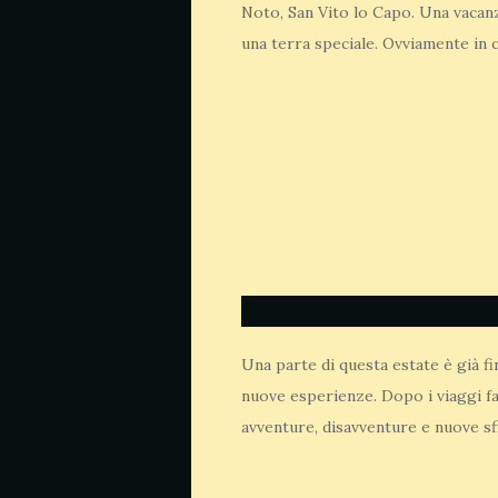
Noto, San Vito lo Capo. Una vacanz
una terra speciale. Ovviamente in 
Una parte di questa estate è già fin
nuove esperienze. Dopo i viaggi fa
avventure, disavventure e nuove s