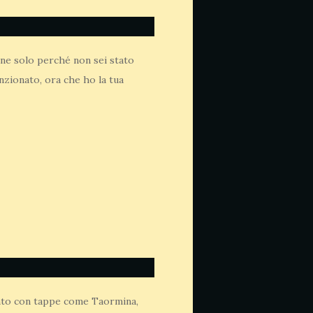
gine solo perché non sei stato
nzionato, ora che ho la tua
gento con tappe come Taormina,