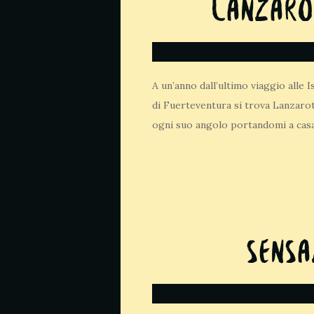
Lanzaro
A un’anno dall’ultimo viaggio alle
di Fuerteventura si trova Lanzarot
ogni suo angolo portandomi a casa
Sensa