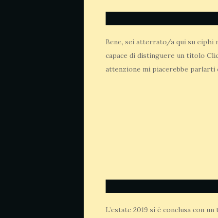
Bene, sei atterrato/a qui su eiphi 
capace di distinguere un titolo Cli
attenzione mi piacerebbe parlarti d
L’estate 2019 si è conclusa con un