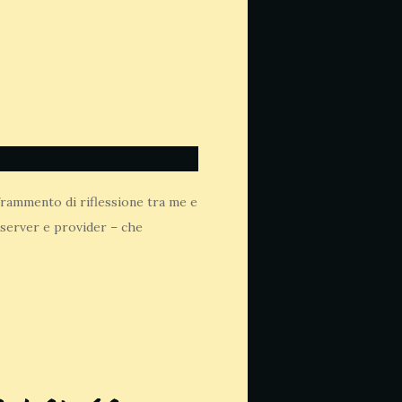
 frammento di riflessione tra me e
 server e provider – che