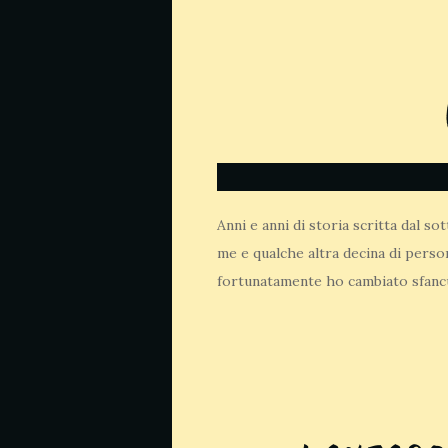
Anni e anni di storia scritta dal 
me e qualche altra decina di perso
fortunatamente ho cambiato sfancu