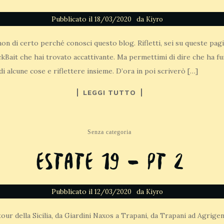
Pubblicato il
da
18/03/2020
Kiyro
non di certo perché conosci questo blog. Rifletti, sei su queste pa
ckBait che hai trovato accattivante. Ma permettimi di dire che ha fu
i alcune cose e riflettere insieme. D’ora in poi scriverò […]
LEGGI TUTTO
Senza categoria
Estate 19 – Pt 2
Pubblicato il
da
12/03/2020
Kiyro
 tour della Sicilia, da Giardini Naxos a Trapani, da Trapani ad Agri