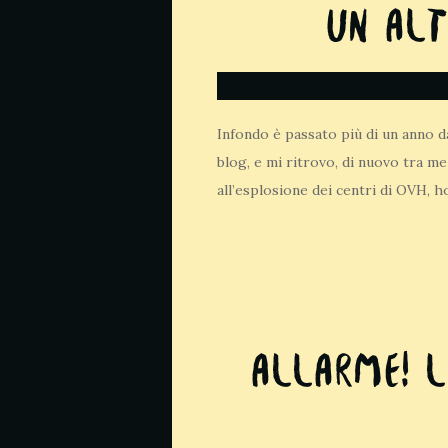
Un alt
Infondo è passato più di un anno da
blog, e mi ritrovo, di nuovo tra m
all’esplosione dei centri di OVH, h
ALLARME! L