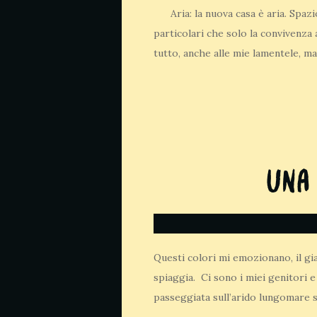
Aria: la nuova casa è aria. Spazio
particolari che solo la convivenza 
tutto, anche alle mie lamentele, m
Una
Questi colori mi emozionano, il gia
spiaggia. Ci sono i miei genitori e
passeggiata sull’arido lungomare 