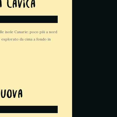
a lavica
lle isole Canarie: poco più a nord
o esplorato da cima a fondo in
nuova