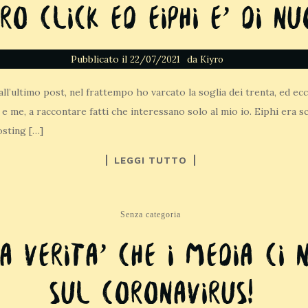
ro click ed eiphi e’ di n
Pubblicato il
da
22/07/2021
Kiyro
ll’ultimo post, nel frattempo ho varcato la soglia dei trenta, ed ec
e e me, a raccontare fatti che interessano solo al mio io. Eiphi era
osting […]
LEGGI TUTTO
Senza categoria
A VERITA’ CHE I MEDIA CI
SUL CORONAVIRUS!