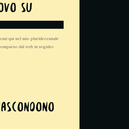
uovo su
comi qui nel mio pluridecennale
 scomparso dal web in seguito
 NASCONDONO