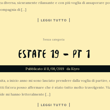
a diversa, sicuramente rilassante e con più voglia di assaporare poc
compagnia di […]
LEGGI TUTTO
Senza categoria
Estate 19 – Pt 1
Pubblicato il
da
11/08/2019
Kiyro
ita, a inizio anno mi sono lasciato prendere dalla voglia di partire,
tti fin’ora posso affermare che è stato tutto molto travolgente. Vi
fide mi hanno letteralmente […]
LEGGI TUTTO