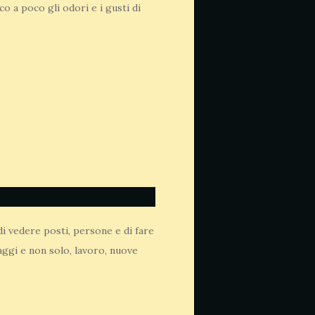
o a poco gli odori e i gusti di
 di vedere posti, persone e di fare
aggi e non solo, lavoro, nuove