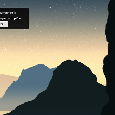
ontinuando la
saperne di più o
TO