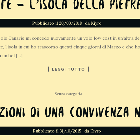
te – L’isola della pietr
Pubblicato il
da
20/03/2018
Kiyro
 Isole Canarie mi concedo nuovamente un volo low cost in un’altra de
e, l’isola in cui ho trascorso questi cinque giorni di Marzo e che h
 un bel […]
LEGGI TUTTO
Senza categoria
zioni di una convivenza 
Pubblicato il
da
31/10/2015
Kiyro