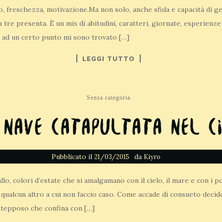
, freschezza, motivazione.Ma non solo, anche sfida e capacità di ge
a tre presenta. È un mix di abitudini, caratteri, giornate, esperien
a ad un certo punto mi sono trovato […]
LEGGI TUTTO
Senza categoria
 nave catapultata nel c
Pubblicato il
da
21/03/2015
Kiyro
llo, colori d’estate che si amalgamano con il cielo, il mare e con i 
 qualcun altro a cui non faccio caso. Come accade di consueto decido
stepposo che confina con […]