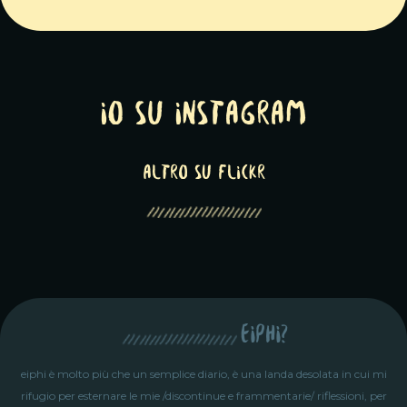
Io su Instagram
altro su Flickr
eiphi?
eiphi è molto più che un semplice diario, è una landa desolata in cui mi
rifugio per esternare le mie /discontinue e frammentarie/ riflessioni, per