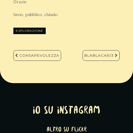
Grazie
Invio, pubblico, chiudo.
ESPLORAZIONE
Navigazione
CONSAPEVOLEZZA
BLABLACAR/3
articoli
Io su Instagram
altro su Flickr