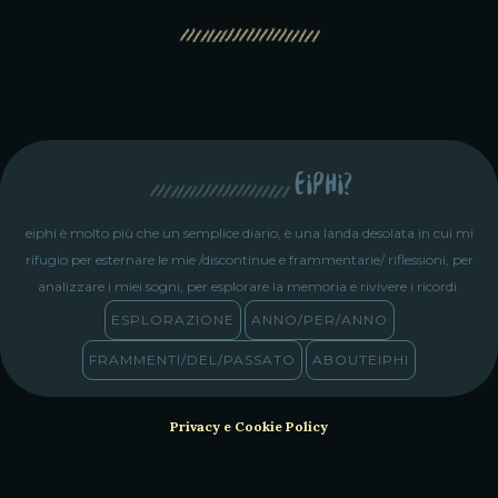
eiphi?
eiphi è molto più che un semplice diario, è una landa desolata in cui mi
rifugio per esternare le mie /discontinue e frammentarie/ riflessioni, per
analizzare i miei sogni, per esplorare la memoria e rivivere i ricordi.
ESPLORAZIONE
ANNO/PER/ANNO
FRAMMENTI/DEL/PASSATO
ABOUTEIPHI
Privacy e Cookie Policy