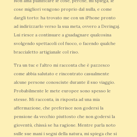
Non ama pianificare le cose, perché, mi spiega, le
cose migliori vengono proprio dal nulla, e come
dargli torto: ha trovato me con un iPhone pronto
ad indirizzarlo verso la sua meta, ovvero a Deringaj.
Lui riesce a continuare a guadagnare qualcosina
svolgendo spettacoli col fuoco, o facendo qualche
braccialetto artigianale col riso.
Tra un tuc e l’altro mi racconta che è pazzesco
come abbia salutato e rincontrato casualmente
alcune persone conosciute durante il suo viaggio.
Probabilmente le mete europee sono spesso le
stesse. Mi racconta, in risposta ad una mia
affermazione, che preferisce non godersi la
pensione da vecchio piuttosto che non godersi la
gioventù, chissà se ha ragione. Mentre parla noto
sulle sue mani i segni della natura, mi spiega che si