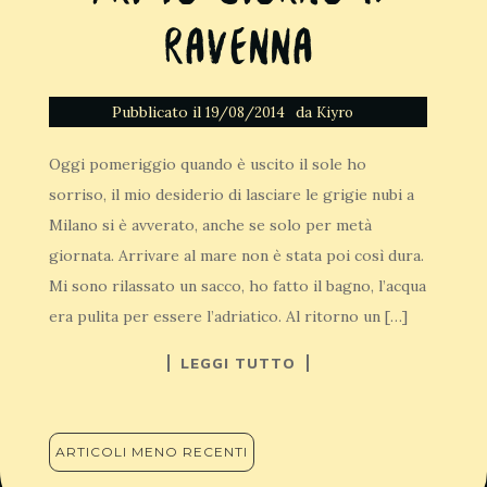
Ravenna
Pubblicato il
da
19/08/2014
Kiyro
Oggi pomeriggio quando è uscito il sole ho
sorriso, il mio desiderio di lasciare le grigie nubi a
Milano si è avverato, anche se solo per metà
giornata. Arrivare al mare non è stata poi così dura.
Mi sono rilassato un sacco, ho fatto il bagno, l’acqua
era pulita per essere l’adriatico. Al ritorno un […]
LEGGI TUTTO
NAVIGAZIONE
ARTICOLI MENO RECENTI
ARTICOLI