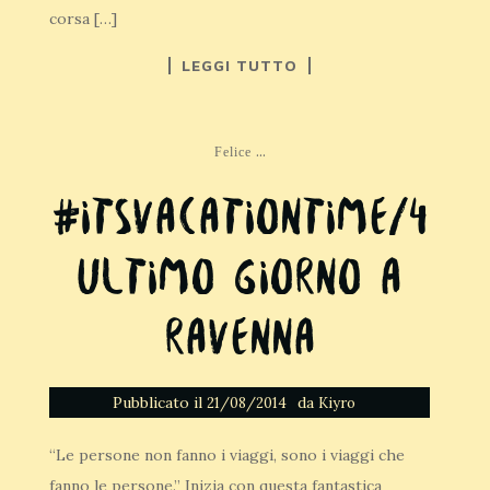
corsa […]
LEGGI TUTTO
...
Felice
#itsvacationtime/4
Ultimo giorno a
Ravenna
Pubblicato il
da
21/08/2014
Kiyro
“Le persone non fanno i viaggi, sono i viaggi che
fanno le persone.” Inizia con questa fantastica