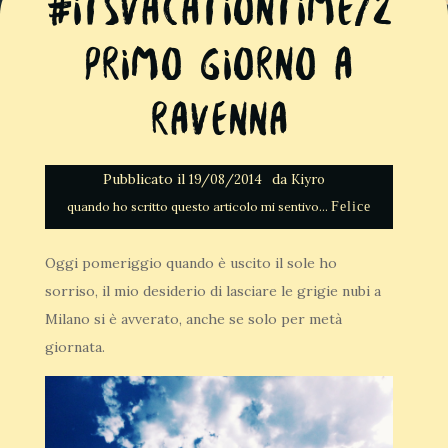
#itsvacationtime/2
Primo giorno a
Ravenna
Pubblicato il
da
19/08/2014
Kiyro
Felice
Oggi pomeriggio quando è uscito il sole ho
sorriso, il mio desiderio di lasciare le grigie nubi a
Milano si è avverato, anche se solo per metà
giornata.