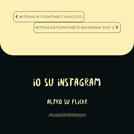
Navigazione
#ITSVACATIONTIME/1 VIAGGIO
articoli
#ITSVACATIONTIME/3 RAVENNA DAY 2
Io su Instagram
altro su Flickr