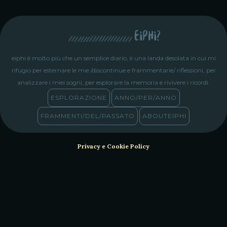
eiphi?
eiphi è molto più che un semplice diario, è una landa desolata in cui mi
rifugio per esternare le mie /discontinue e frammentarie/ riflessioni, per
analizzare i miei sogni, per esplorare la memoria e rivivere i ricordi.
ESPLORAZIONE
ANNO/PER/ANNO
FRAMMENTI/DEL/PASSATO
ABOUTEIPHI
Privacy e Cookie Policy