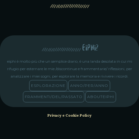
eiphi?
eiphi è molto più che un semplice diario, è una landa desolata in cui mi
rifugio per esternare le mie /discontinue e frammentarie/ riflessioni, per
analizzare i miei sogni, per esplorare la memoria e rivivere i ricordi.
ESPLORAZIONE
ANNO/PER/ANNO
FRAMMENTI/DEL/PASSATO
ABOUTEIPHI
Privacy e Cookie Policy