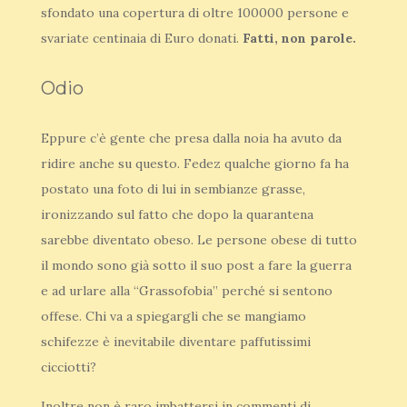
sfondato una copertura di oltre 100000 persone e
svariate centinaia di Euro donati.
Fatti, non parole.
Odio
Eppure c’è gente che presa dalla noia ha avuto da
ridire anche su questo. Fedez qualche giorno fa ha
postato una foto di lui in sembianze grasse,
ironizzando sul fatto che dopo la quarantena
sarebbe diventato obeso. Le persone obese di tutto
il mondo sono già sotto il suo post a fare la guerra
e ad urlare alla “Grassofobia” perché si sentono
offese. Chi va a spiegargli che se mangiamo
schifezze è inevitabile diventare paffutissimi
cicciotti?
Inoltre non è raro imbattersi in commenti di