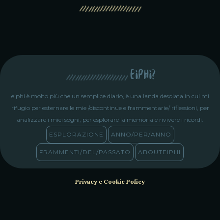
eiphi?
eiphi è molto più che un semplice diario, è una landa desolata in cui mi
rifugio per esternare le mie /discontinue e frammentarie/ riflessioni, per
analizzare i miei sogni, per esplorare la memoria e rivivere i ricordi.
ESPLORAZIONE
ANNO/PER/ANNO
FRAMMENTI/DEL/PASSATO
ABOUTEIPHI
Privacy e Cookie Policy