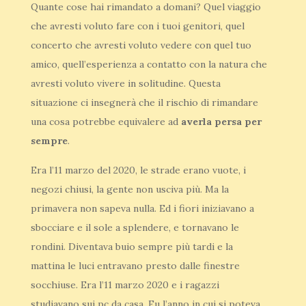
Quante cose hai rimandato a domani? Quel viaggio
che avresti voluto fare con i tuoi genitori, quel
concerto che avresti voluto vedere con quel tuo
amico, quell’esperienza a contatto con la natura che
avresti voluto vivere in solitudine. Questa
situazione ci insegnerà che il rischio di rimandare
una cosa potrebbe equivalere ad
averla persa per
sempre
.
Era l’11 marzo del 2020, le strade erano vuote, i
negozi chiusi, la gente non usciva più. Ma la
primavera non sapeva nulla. Ed i fiori iniziavano a
sbocciare e il sole a splendere, e tornavano le
rondini. Diventava buio sempre più tardi e la
mattina le luci entravano presto dalle finestre
socchiuse. Era l’11 marzo 2020 e i ragazzi
studiavano sui pc da casa. Fu l’anno in cui si poteva