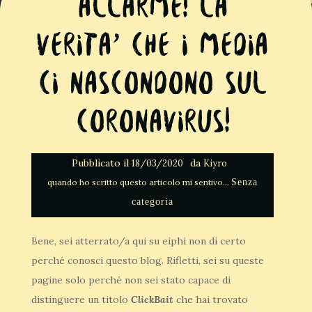
ALLARME! LA
VERITA’ CHE I MEDIA
CI NASCONDONO SUL
CORONAVIRUS!
Pubblicato il
da
18/03/2020
Kiyro
Senza
categoria
Bene, sei atterrato/a qui su eiphi non di certo
perché conosci questo blog. Rifletti, sei su queste
pagine solo perché non sei stato capace di
distinguere un titolo
ClickBait
che hai trovato