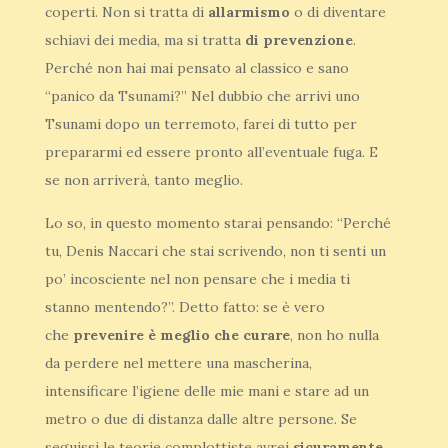
coperti. Non si tratta di
allarmismo
o di diventare
schiavi dei media, ma si tratta
di prevenzione
.
Perché non hai mai pensato al classico e sano
“panico da Tsunami?” Nel dubbio che arrivi uno
Tsunami dopo un terremoto, farei di tutto per
prepararmi ed essere pronto all’eventuale fuga. E
se non arriverà, tanto meglio.
Lo so, in questo momento starai pensando: “Perché
tu, Denis Naccari che stai scrivendo, non ti senti un
po’ incosciente nel non pensare che i media ti
stanno mentendo?”. Detto fatto: se è vero
che
prevenire è meglio che curare
, non ho nulla
da perdere nel mettere una mascherina,
intensificare l’igiene delle mie mani e stare ad un
metro o due di distanza dalle altre persone. Se
seguissi le teorie complottiste avrei
sicuramente