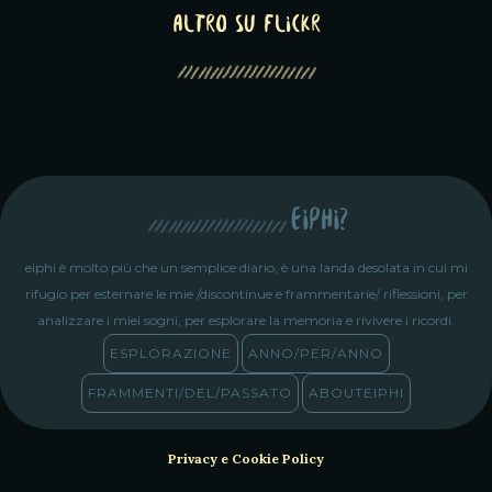
altro su Flickr
eiphi?
eiphi è molto più che un semplice diario, è una landa desolata in cui mi
rifugio per esternare le mie /discontinue e frammentarie/ riflessioni, per
analizzare i miei sogni, per esplorare la memoria e rivivere i ricordi.
ESPLORAZIONE
ANNO/PER/ANNO
FRAMMENTI/DEL/PASSATO
ABOUTEIPHI
Privacy e Cookie Policy