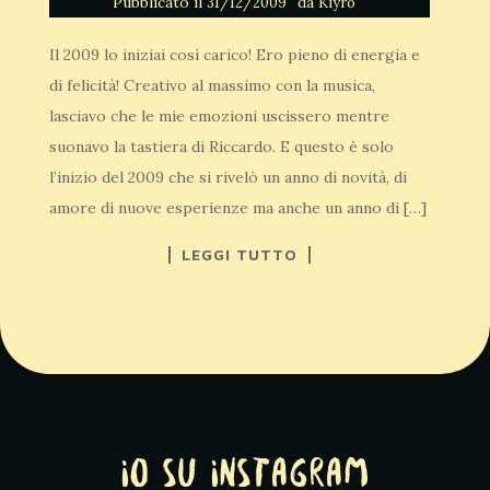
Pubblicato il
da
31/12/2009
Kiyro
Il 2009 lo iniziai così carico! Ero pieno di energia e
di felicità! Creativo al massimo con la musica,
lasciavo che le mie emozioni uscissero mentre
suonavo la tastiera di Riccardo. E questo è solo
l’inizio del 2009 che si rivelò un anno di novità, di
amore di nuove esperienze ma anche un anno di […]
LEGGI TUTTO
Io su Instagram