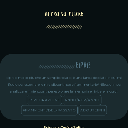
altro su Flickr
eiphi?
eiphi è molto più che un semplice diario, è una landa desolata in cui mi
rifugio per esternare le mie /discontinue e frammentarie/ riflessioni, per
analizzare i miei sogni, per esplorare la memoria e rivivere i ricordi.
ESPLORAZIONE
ANNO/PER/ANNO
FRAMMENTI/DEL/PASSATO
ABOUTEIPHI
Privacy e Cookie Policy