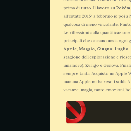
prima di tutto. Il lavoro su
Pokém
all’estate 2015: a febbraio (e poi 
qualcosa di meno vincolante. Finito
Le riflessioni sulla quantificazio
principali che causano ansia ogni 
Aprile, Maggio, Giugno, Luglio,
stagione dell’esplorazione e riesc
innamoro), Zurigo e Genova. Finalm
sempre tanta. Acquisto un Apple W
mamma Apple mi ha reso i soldi. A
vacanze, magia, tante emozioni, bel