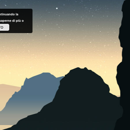
ontinuando la
saperne di più o
TO