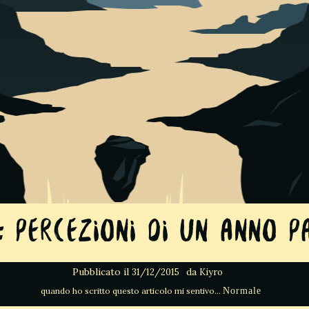
 Percezioni di un anno p
Pubblicato il
da
31/12/2015
Kiyro
Normale