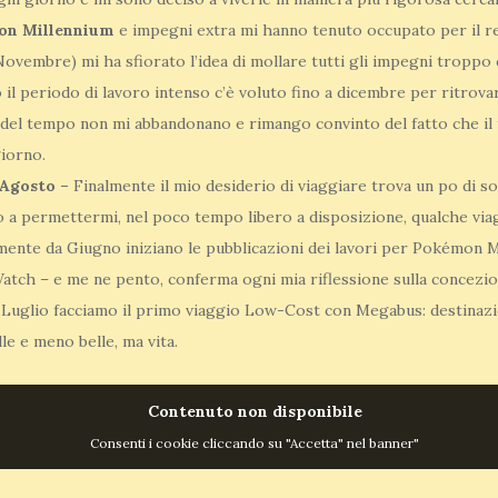
on Millennium
e impegni extra mi hanno tenuto occupato per il re
a Novembre) mi ha sfiorato l’idea di mollare tutti gli impegni troppo 
 il periodo di lavoro intenso c’è voluto fino a dicembre per ritrovare
ne del tempo non mi abbandonano e rimango convinto del fatto che il
giorno.
 Agosto –
Finalmente il mio desiderio di viaggiare trova un po di so
o a permettermi, nel poco tempo libero a disposizione, qualche viagg
ente da Giugno iniziano le pubblicazioni dei lavori per Pokémon Mi
atch – e me ne pento, conferma ogni mia riflessione sulla concezi
 Luglio facciamo il primo viaggio Low-Cost con Megabus: destinazi
le e meno belle, ma vita.
Contenuto non disponibile
Consenti i cookie cliccando su "Accetta" nel banner"