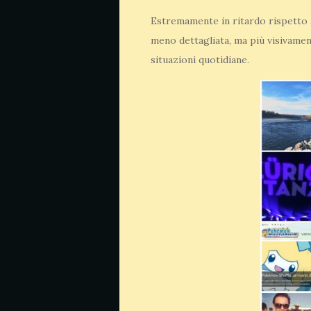
Estremamente in ritardo rispetto 
meno dettagliata, ma più visivament
situazioni quotidiane.