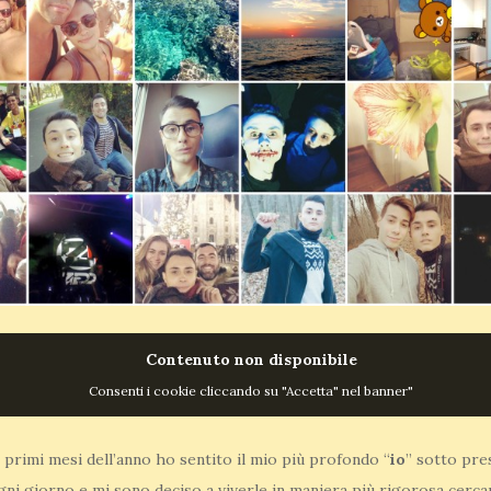
Contenuto non disponibile
Consenti i cookie cliccando su "Accetta" nel banner"
 primi mesi dell’anno ho sentito il mio più profondo “
io
” sotto pre
ogni giorno e mi sono deciso a viverle in maniera più rigorosa cerca