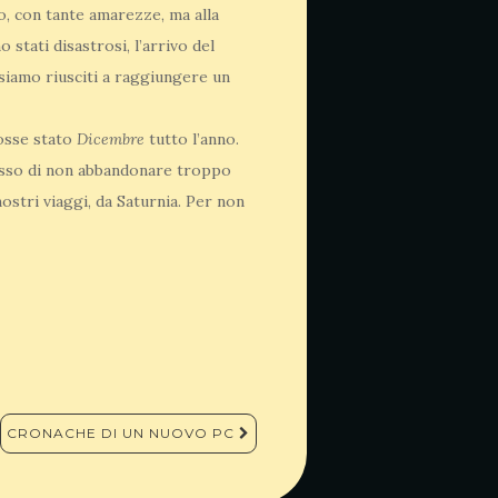
to, con tante amarezze, ma alla
 stati disastrosi, l’arrivo del
siamo riusciti a raggiungere un
osse stato
Dicembre
tutto l’anno.
esso di non abbandonare troppo
nostri viaggi, da Saturnia. Per non
CRONACHE DI UN NUOVO PC