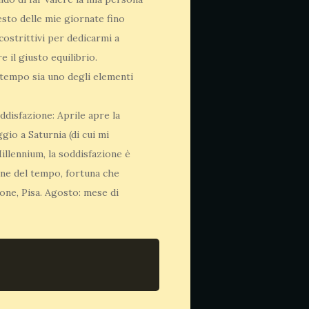
sto delle mie giornate fino
costrittivi per dedicarmi a
 il giusto equilibrio.
 tempo sia uno degli elementi
ddisfazione: Aprile apre la
io a Saturnia (di cui mi
llennium, la soddisfazione è
one del tempo, fortuna che
one, Pisa. Agosto: mese di