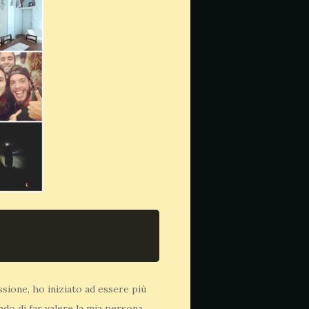
ssione, ho iniziato ad essere più
ndo di far valere la mia persona