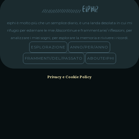
eiphi?
eiphi è molto più che un semplice diario, è una landa desolata in cui mi
rifugio per esternare le mie /discontinue e frammentarie/ riflessioni, per
analizzare i miei sogni, per esplorare la memoria e rivivere i ricordi.
ESPLORAZIONE
ANNO/PER/ANNO
FRAMMENTI/DEL/PASSATO
ABOUTEIPHI
Privacy e Cookie Policy