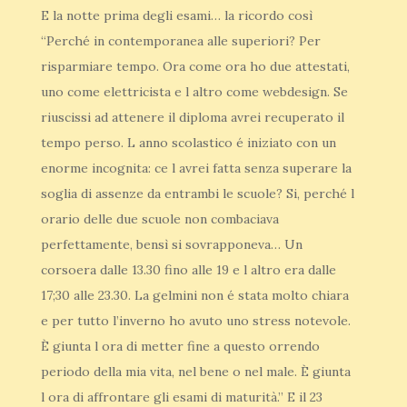
E la notte prima degli esami… la ricordo così
“Perché in contemporanea alle superiori? Per
risparmiare tempo. Ora come ora ho due attestati,
uno come elettricista e l altro come webdesign. Se
riuscissi ad attenere il diploma avrei recuperato il
tempo perso. L anno scolastico é iniziato con un
enorme incognita: ce l avrei fatta senza superare la
soglia di assenze da entrambi le scuole? Si, perché l
orario delle due scuole non combaciava
perfettamente, bensì si sovrapponeva… Un
corsoera dalle 13.30 fino alle 19 e l altro era dalle
17;30 alle 23.30. La gelmini non é stata molto chiara
e per tutto l’inverno ho avuto uno stress notevole.
È giunta l ora di metter fine a questo orrendo
periodo della mia vita, nel bene o nel male. È giunta
l ora di affrontare gli esami di maturità.” E il 23