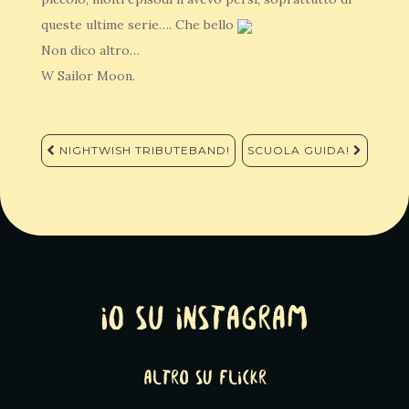
queste ultime serie…. Che bello
Non dico altro…
W Sailor Moon.
Navigazione
NIGHTWISH TRIBUTEBAND!
SCUOLA GUIDA!
articoli
Io su Instagram
altro su Flickr