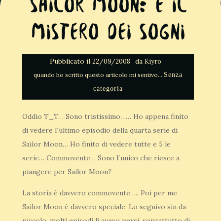
Sailor Moon: E il
mistero dei sogni
Pubblicato il
da
22/09/2008
Kiyro
Senza
categoria
Oddio T_T… Sono tristissimo…… Ho appena finito
di vedere l´ultimo episodio della quarta serie di
Sailor Moon… Ho finito di vedere tutte e 5 le
serie… Commovente… Sono l´unico che riesce a
piangere per Sailor Moon?
La storia è davvero commovente….. Poi per me
Sailor Moon è davvero speciale. Lo seguivo sin da
piccolo, molti episodi li avevo persi, soprattutto di