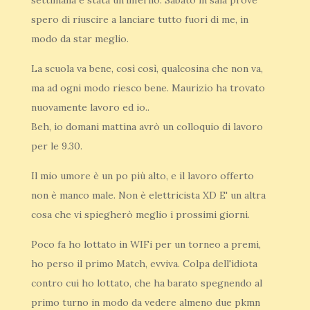
settimana è stata un'inferno. Sabato in sala prove
spero di riuscire a lanciare tutto fuori di me, in
modo da star meglio.
La scuola va bene, così così, qualcosina che non va,
ma ad ogni modo riesco bene. Maurizio ha trovato
nuovamente lavoro ed io..
Beh, io domani mattina avrò un colloquio di lavoro
per le 9.30.
Il mio umore è un po più alto, e il lavoro offerto
non è manco male. Non è elettricista XD E' un altra
cosa che vi spiegherò meglio i prossimi giorni.
Poco fa ho lottato in WIFi per un torneo a premi,
ho perso il primo Match, evviva. Colpa dell'idiota
contro cui ho lottato, che ha barato spegnendo al
primo turno in modo da vedere almeno due pkmn