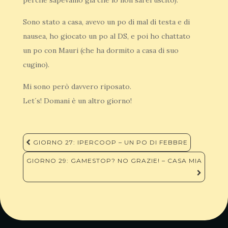
perché sapevamo già che io non sarei uscito).
Sono stato a casa, avevo un po di mal di testa e di
nausea, ho giocato un po al DS, e poi ho chattato
un po con Mauri (che ha dormito a casa di suo
cugino).
Mi sono però davvero riposato.
Let´s! Domani è un altro giorno!
Navigazione
GIORNO 27: IPERCOOP – UN PO DI FEBBRE
articoli
GIORNO 29: GAMESTOP? NO GRAZIE! – CASA MIA