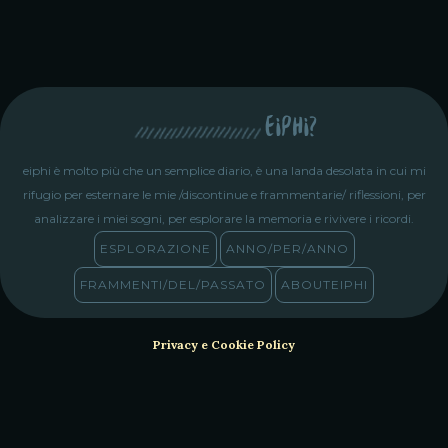
eiphi?
eiphi è molto più che un semplice diario, è una landa desolata in cui mi
rifugio per esternare le mie /discontinue e frammentarie/ riflessioni, per
analizzare i miei sogni, per esplorare la memoria e rivivere i ricordi.
ESPLORAZIONE
ANNO/PER/ANNO
FRAMMENTI/DEL/PASSATO
ABOUTEIPHI
Privacy e Cookie Policy