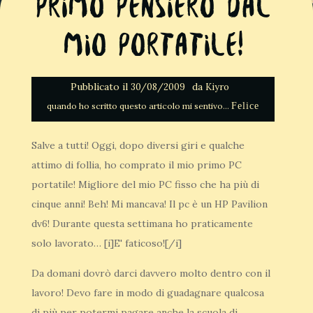
Primo pensiero dal
mio portatile!
Pubblicato il
da
30/08/2009
Kiyro
Felice
Salve a tutti! Oggi, dopo diversi giri e qualche
attimo di follia, ho comprato il mio primo PC
portatile! Migliore del mio PC fisso che ha più di
cinque anni! Beh! Mi mancava! Il pc è un HP Pavilion
dv6! Durante questa settimana ho praticamente
solo lavorato… [i]E' faticoso![/i]
Da domani dovrò darci davvero molto dentro con il
lavoro! Devo fare in modo di guadagnare qualcosa
di più per potermi pagare anche la scuola di