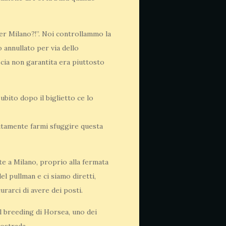
per Milano?!”. Noi controllammo la
 annullato per via dello
ascia non garantita era piuttosto
ubito dopo il biglietto ce lo
lutamente farmi sfuggire questa
te a Milano, proprio alla fermata
l pullman e ci siamo diretti,
urarci di avere dei posti.
il breeding di Horsea, uno dei