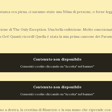
 stanza era piena, ci saranno state una 50ina di persone, o forse le
bizione di The Only Exception. Una bella esibizione. Molto emoziona
Get! Quanti ricordi! Quella è stata la mia prima canzone dei Paramo
Contenuto non disponibile
Consenti i cookie cliccando su "Accetta" nel banner"
Contenuto non disponibile
Consenti i cookie cliccando su "Accetta" nel banner"
sso a destra, la crestina di Maurizio e la sua mano che riprende con i