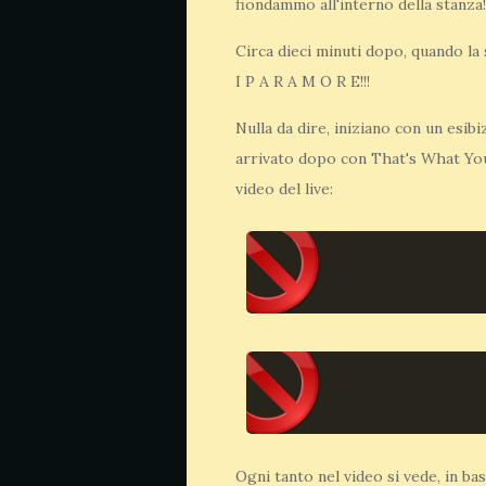
fiondammo all'interno della stanza!
Circa dieci minuti dopo, quando la
I P A R A M O R E!!!
Nulla da dire, iniziano con un esi
arrivato dopo con That's What You 
video del live:
Ogni tanto nel video si vede, in ba