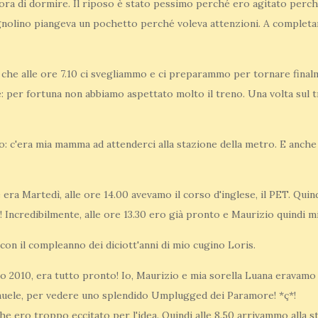
 l'ora di dormire. Il riposo è stato pessimo perché ero agitato perc
nolino piangeva un pochetto perché voleva attenzioni. A completare 
che alle ore 7.10 ci svegliammo e ci preparammo per tornare finalm
: per fortuna non abbiamo aspettato molto il treno. Una volta sul tr
: c'era mia mamma ad attenderci alla stazione della metro. E anche lì
 era Martedì, alle ore 14.00 avevamo il corso d'inglese, il PET. Qu
! Incredibilmente, alle ore 13.30 ero già pronto e Maurizio quindi m
con il compleanno dei diciott'anni di mio cugino Loris.
 2010, era tutto pronto! Io, Maurizio e mia sorella Luana eravamo 
uele, per vedere uno splendido Umplugged dei Paramore! *ç*!
e ero troppo eccitato per l'idea. Quindi alle 8.50 arrivammo alla 