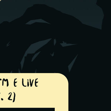
TM e live
. 2)