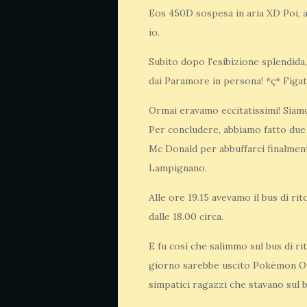
Eos 450D sospesa in aria XD Poi, a
io.
Subito dopo l'esibizione splendida
dai Paramore in persona! *ç* Figata 
Ormai eravamo eccitatissimi! Siamo u
Per concludere, abbiamo fatto due 
Mc Donald per abbuffarci finalment
Lampignano.
Alle ore 19.15 avevamo il bus di r
dalle 18.00 circa.
E fu così che salimmo sul bus di rit
giorno sarebbe uscito Pokémon Oro
simpatici ragazzi che stavano sul b