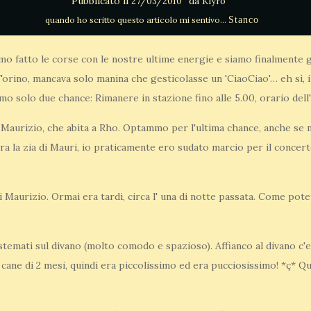
Pubblicato il
da
27/03/2010
Kiyro
Stanco
 fatto le corse con le nostre ultime energie e siamo finalmente gi
 Torino, mancava solo manina che gesticolasse un 'CiaoCiao'… eh sì, 
o solo due chance: Rimanere in stazione fino alle 5.00, orario dell
 Maurizio, che abita a Rho. Optammo per l'ultima chance, anche se
ora la zia di Mauri, io praticamente ero sudato marcio per il concer
di Maurizio. Ormai era tardi, circa l' una di notte passata. Come po
sistemati sul divano (molto comodo e spazioso). Affianco al divano c'e
cane di 2 mesi, quindi era piccolissimo ed era pucciosissimo! *ç* Q