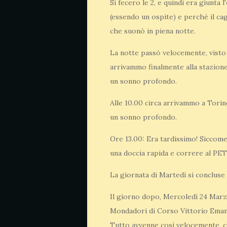
Si fecero le 2, e quindi era giunta
(essendo un ospite) e perchè il cag
che suonò in piena notte.
La notte passò velocemente, visto 
arrivammo finalmente alla stazione
un sonno profondo.
Alle 10.00 circa arrivammo a Torino
un sonno profondo.
Ore 13.00: Era tardissimo! Siccome
una doccia rapida e correre al PET
La giornata di Martedì si concluse 
Il giorno dopo, Mercoledì 24 Marzo
Mondadori di Corso Vittorio Eman
Tutto avvenne così velocemente, ch