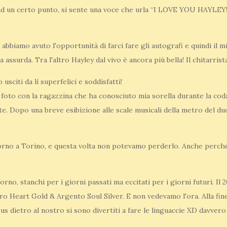
d un certo punto, si sente una voce che urla “I LOVE YOU HAYLEY!!!!
, abbiamo avuto l'opportunità di farci fare gli autografi e quindi i
assurda. Tra l'altro Hayley dal vivo è ancora più bella! Il chitarrist
sciti da lì superfelici e soddisfatti!
foto con la ragazzina che ha conosciuto mia sorella durante la coda
e. Dopo una breve esibizione alle scale musicali della metro del d
itorno a Torino, e questa volta non potevamo perderlo. Anche perché
orno, stanchi per i giorni passati ma eccitati per i giorni futuri. Il
 Heart Gold & Argento Soul Silver. E non vedevamo l'ora. Alla fine
us dietro al nostro si sono divertiti a fare le linguaccie XD davvero