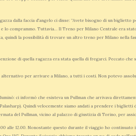
gazza dalla faccia d'angelo ci disse: “Avete bisogno di un biglietto 
to e lo comprammo. Tuttavia… Il Treno per Milano Centrale era stato
ta, quindi la possibilità di trovare un altro treno per Milano nella f
enzione di quella ragazza era stata quella di fregarci. Peccato che s
ternativo per arrivare a Milano, a tutti i costi. Non potevo asso
lluminò: ci informò che esisteva un Pullman che arrivava direttamen
alasharp). Quindi velocemente siamo andati a prendere i biglietti de
rmata del Pullman, vicino al palazzo di giustizia di Torino, per assic
0.00 alle 12.00. Nonostante questo durante il viaggio ho continuato 