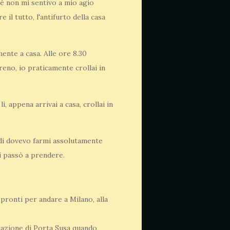
hé non mi sentivo a mio agio
il tutto, l'antifurto della casa
ente a casa. Alle ore 8.30
eno, io praticamente crollai in
, appena arrivai a casa, crollai in
indi dovevo farmi assolutamente
i passò a prendere.
pronti per andare a Milano, alla
stazione di Porta Susa quando