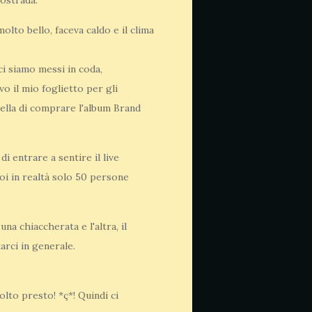
ostrada.
lto bello, faceva caldo e il clima
i siamo messi in coda,
o il mio foglietto per gli
uella di comprare l'album Brand
i entrare a sentire il live
oi in realtà solo 50 persone
na chiaccherata e l'altra, il
rci in generale.
lto presto! *ç*! Quindi ci