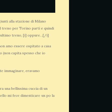
unti alla stazione di Milano
il treno per Torino partì e quindi
'ultimo treno, [i] oppure…[/i]
 non amo essere ospitato a casa
to (non capita spesso che io
tete immaginare, eravamo
ra una bellissima cuccia di un
uello mi fece dimenticare un po la