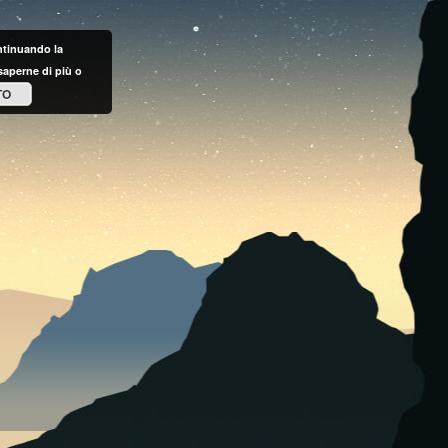
ontinuando la
saperne di più o
TO