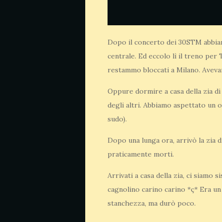
Dopo il concerto dei 30STM abbiamo
centrale. Ed eccolo lì il treno per
restammo bloccati a Milano. Avevam
Oppure dormire a casa della zia di
degli altri. Abbiamo aspettato un 
sudo).
Dopo una lunga ora, arrivò la zia 
praticamente morti.
Arrivati a casa della zia, ci siamo 
cagnolino carino carino *ç* Era un 
stanchezza, ma durò poco.