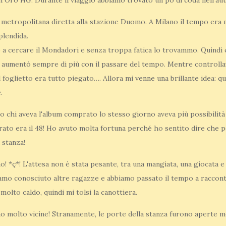
Oro HG. Durante il viaggio abbiamo trovato un po di coda nell'aut
a metropolitana diretta alla stazione Duomo. A Milano il tempo era mo
plendida.
 a cercare il Mondadori e senza troppa fatica lo trovammo. Quindi c
 aumentò sempre di più con il passare del tempo. Mentre controllav
 foglietto era tutto piegato…. Allora mi venne una brillante idea: q
.
o chi aveva l'album comprato lo stesso giorno aveva più possibilità d
ato era il 48! Ho avuto molta fortuna perché ho sentito dire che p
 stanza!
! *ç*! L'attesa non è stata pesante, tra una mangiata, una giocata e u
mo conosciuto altre ragazze e abbiamo passato il tempo a racconta
molto caldo, quindi mi tolsi la canottiera.
 molto vicine! Stranamente, le porte della stanza furono aperte mo