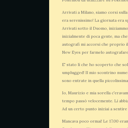
Pokémon da utilizzare su Pokémon 
Arrivati a Milano, siamo corsi sull
era serenissimo! La giornata era s
Arrivati sotto il Duomo, iniziammo
inizialmente di poca gente, ma che
autografi mi accorsi che proprio il
New Eyes per farmelo autografare
E' stato lì che ho scoperto che sol
umplugged! Il mio scontrino numer
sono entrate in quella piccolissima
Io, Maurizio e mia sorella c'eravamo
tempo passò velocemente. Lì abbia
Ad un certo punto iniziai a sentire 
Mancava poco ormai! Le 17.00 erano