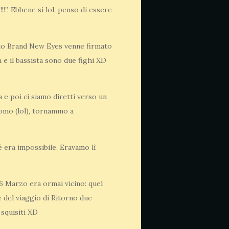
”. Ebbene sì lol, penso di essere
l mio Brand New Eyes venne firmato
a e il bassista sono due fighi XD
 e poi ci siamo diretti verso un
uomo (lol), tornammo a
 era impossibile. Eravamo lì
 26 Marzo era ormai vicino: quel
 del viaggio di Ritorno due
 squisiti XD