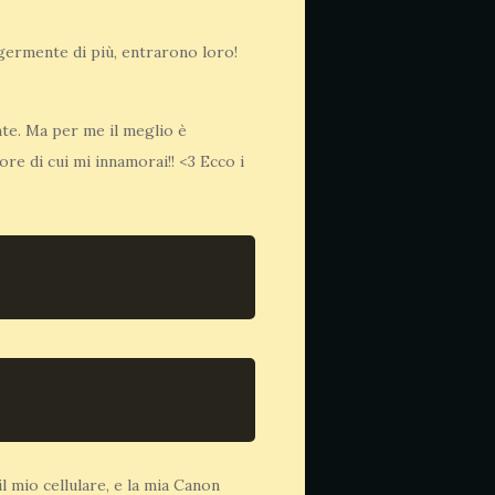
ggermente di più, entrarono loro!
nte. Ma per me il meglio è
re di cui mi innamorai!! <3 Ecco i
l mio cellulare, e la mia Canon