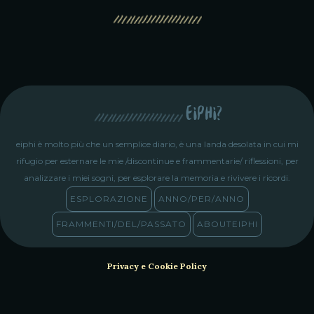
eiphi?
eiphi è molto più che un semplice diario, è una landa desolata in cui mi
rifugio per esternare le mie /discontinue e frammentarie/ riflessioni, per
analizzare i miei sogni, per esplorare la memoria e rivivere i ricordi.
ESPLORAZIONE
ANNO/PER/ANNO
FRAMMENTI/DEL/PASSATO
ABOUTEIPHI
Privacy e Cookie Policy