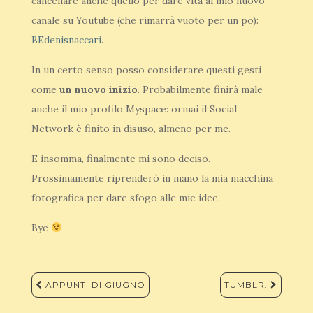
cancellare anche quello per dare vita al mio nuovo
canale su Youtube (che rimarrà vuoto per un po):
BEdenisnaccari
.
In un certo senso posso considerare questi gesti
come
un nuovo inizio
. Probabilmente finirà male
anche il mio profilo Myspace: ormai il Social
Network è finito in disuso, almeno per me.
E insomma, finalmente mi sono deciso.
Prossimamente riprenderò in mano la mia macchina
fotografica per dare sfogo alle mie idee.
Bye
Navigazione
APPUNTI DI GIUGNO
TUMBLR.
articoli