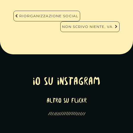
Navigazione
RIORGANIZZAZIONE SOCIAL
articoli
NON SCRIVO NIENTE, VA.
Io su Instagram
altro su Flickr