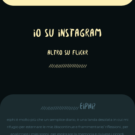
Io su Instagram
altro su Flickr
eiphi?
eiphi è molto più che un semplice diario, è una landa desolata in cui mi
rifugio per esternare le mie /discontinue e frammentarie/ riflessioni, per
analizzare i miei sogni, per esplorare la memoria e rivivere i ricordi.