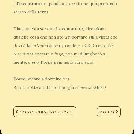
all´incontrario, e quindi sotterrato nel più profondo
strato della terra.
Diana questa sera mi ha contattato, dicendomi
qualche cosa che non sto a riportare sulla visita che
dovrò farle Venerdì per prendere i CD. Credo che
Â sarà una toccata e fuga, non mi dilungherò su
niente,
credo
. Forse nemmeno sarò solo.
Posso andare a dormire ora.
Buona notte a tutti! Io l´ho già ricevuta! Gh xD
Navigazione
MONOTONIA? NO GRAZIE.
SOGNO
articoli