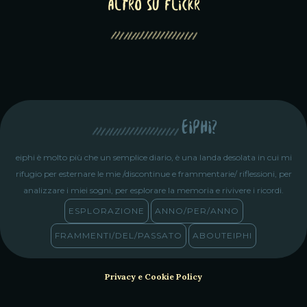
altro su Flickr
eiphi?
eiphi è molto più che un semplice diario, è una landa desolata in cui mi
rifugio per esternare le mie /discontinue e frammentarie/ riflessioni, per
analizzare i miei sogni, per esplorare la memoria e rivivere i ricordi.
ESPLORAZIONE
ANNO/PER/ANNO
FRAMMENTI/DEL/PASSATO
ABOUTEIPHI
Privacy e Cookie Policy