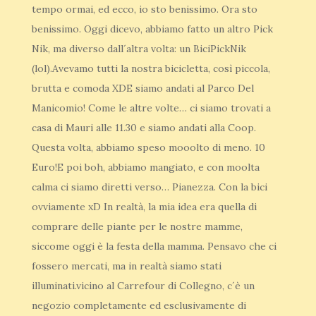
tempo ormai, ed ecco, io sto benissimo. Ora sto
benissimo. Oggi dicevo, abbiamo fatto un altro Pick
Nik, ma diverso dall´altra volta: un BiciPickNik
(lol).Avevamo tutti la nostra bicicletta, così piccola,
brutta e comoda XDE siamo andati al Parco Del
Manicomio! Come le altre volte… ci siamo trovati a
casa di Mauri alle 11.30 e siamo andati alla Coop.
Questa volta, abbiamo speso mooolto di meno. 10
Euro!E poi boh, abbiamo mangiato, e con moolta
calma ci siamo diretti verso… Pianezza. Con la bici
ovviamente xD In realtà, la mia idea era quella di
comprare delle piante per le nostre mamme,
siccome oggi è la festa della mamma. Pensavo che ci
fossero mercati, ma in realtà siamo stati
illuminati.vicino al Carrefour di Collegno, c´è un
negozio completamente ed esclusivamente di