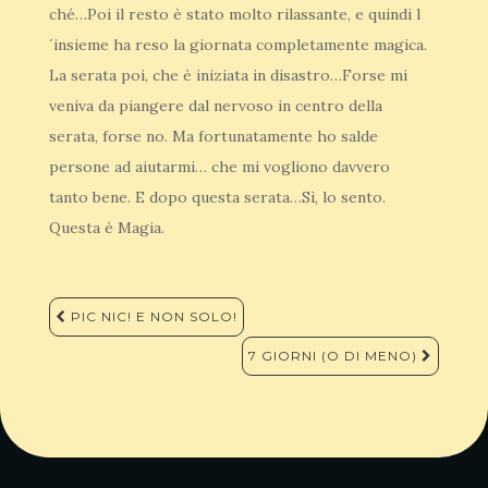
ché…Poi il resto è stato molto rilassante, e quindi l
´insieme ha reso la giornata completamente magica.
La serata poi, che è iniziata in disastro…Forse mi
veniva da piangere dal nervoso in centro della
serata, forse no. Ma fortunatamente ho salde
persone ad aiutarmi… che mi vogliono davvero
tanto bene. E dopo questa serata…Sì, lo sento.
Questa è Magia.
Navigazione
PIC NIC! E NON SOLO!
articoli
7 GIORNI (O DI MENO)