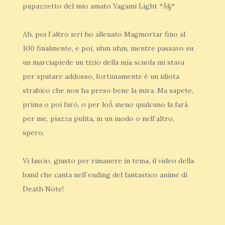
pupazzetto del mio amato Yagami Light *Ã§*
Ah, poi l´altro ieri ho allenato Magmortar fino al
100 finalmente, e poi, uhm uhm, mentre passavo su
un marciapiede un tizio della mia scuola mi stava
per sputare addosso, fortunamente è un idiota
strabico che non ha preso bene la mira. Ma sapete,
prima o poi farò, o per loÂ meno qualcuno la farà
per me, piazza pulita, in un modo o nell´altro,
spero.
Vi lascio, giusto per rimanere in tema, il video della
band che canta nell´ending del fantastico anime di
Death Note!