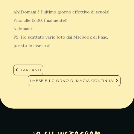
Ah! Domani è l´ultimo giorno effettivo di scuola!
Fino alle 12.00, finalmente!!
A domani!
PS: Ho scattato varie foto dai MacBook di Fnac,
presto le inserirò!
Navigazione
URAGANO
articoli
1 MESE E 1 GIORNO DI MAGIA CONTINUA.