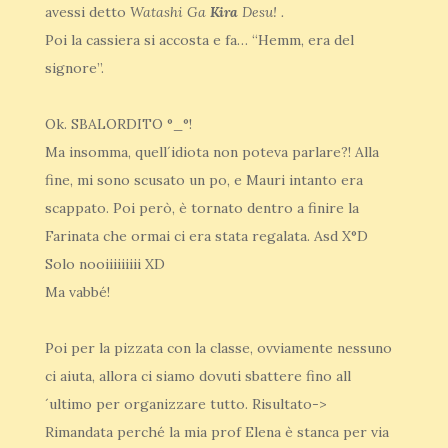
avessi detto
Watashi Ga
Kira
Desu! .
Poi la cassiera si accosta e fa… “Hemm, era del
signore”.
Ok. SBALORDITO °_°!
Ma insomma, quell´idiota non poteva parlare?! Alla
fine, mi sono scusato un po, e Mauri intanto era
scappato. Poi però, è tornato dentro a finire la
Farinata che ormai ci era stata regalata. Asd X°D
Solo nooiiiiiiiii XD
Ma vabbé!
Poi per la pizzata con la classe, ovviamente nessuno
ci aiuta, allora ci siamo dovuti sbattere fino all
´ultimo per organizzare tutto. Risultato->
Rimandata perché la mia prof Elena è stanca per via