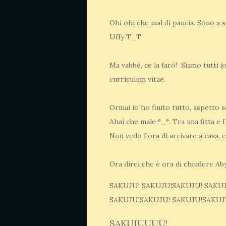
Ohi ohi che mal di pancia. Sono a s
Uffy T_T
Ma vabbé, ce la farò! Siamo tutti (o
curriculum vitae.
Ormai io ho finito tutto, aspetto so
Ahai che male °_°. Tra una fitta e l
Non vedo l´ora di arrivare a casa, 
Ora direi che è ora di chiudere Aby
SAKUJU! SAKUJU!SAKUJU! SAKU
SAKUJU!SAKUJU! SAKUJU!SAKUJ
SAKUJUUUU!