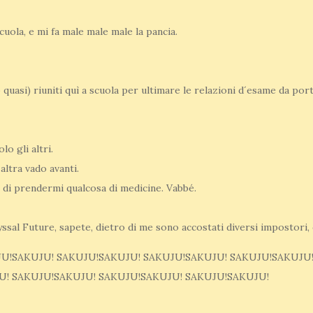
cuola, e mi fa male male male la pancia.
 quasi) riuniti quì a scuola per ultimare le relazioni d´esame da por
lo gli altri.
´altra vado avanti.
e di prendermi qualcosa di medicine. Vabbé.
ssal Future, sapete, dietro di me sono accostati diversi impostori, 
JU!SAKUJU! SAKUJU!SAKUJU! SAKUJU!SAKUJU! SAKUJU!SAKUJU
U! SAKUJU!SAKUJU! SAKUJU!SAKUJU! SAKUJU!SAKUJU!