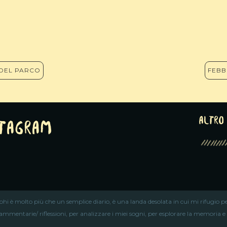
DEL PARCO
FEBB
altro 
stagram
iphi è molto più che un semplice diario, è una landa desolata in cui mi rifugio pe
ammentarie/ riflessioni, per analizzare i miei sogni, per esplorare la memoria e ri