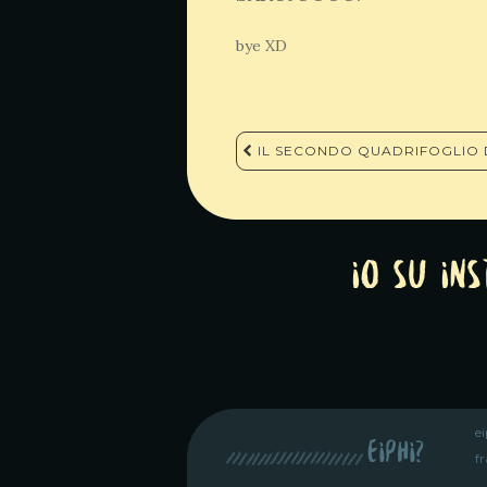
bye XD
Navigazione
IL SECONDO QUADRIFOGLIO 
articoli
Io su In
e
eiphi?
fr