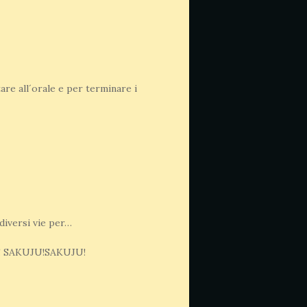
tare all´orale e per terminare i
diversi vie per…
! SAKUJU!SAKUJU!