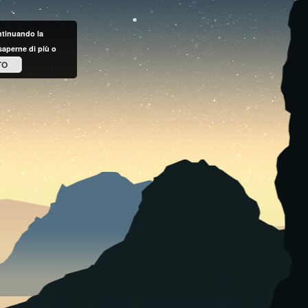
ontinuando la
saperne di più o
TO