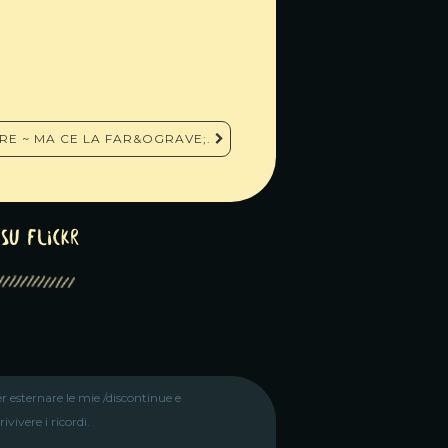
RE ~ MA CE LA FAR&OGRAVE;.
su Flickr
r esternare le mie /discontinue e
vivere i ricordi.