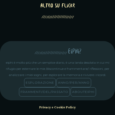
altro su Flickr
eiphi?
eiphi è molto più che un semplice diario, è una landa desolata in cui mi
rifugio per esternare le mie /discontinue e frammentarie/ riflessioni, per
analizzare i miei sogni, per esplorare la memoria e rivivere i ricordi.
ESPLORAZIONE
ANNO/PER/ANNO
FRAMMENTI/DEL/PASSATO
ABOUTEIPHI
Privacy e Cookie Policy