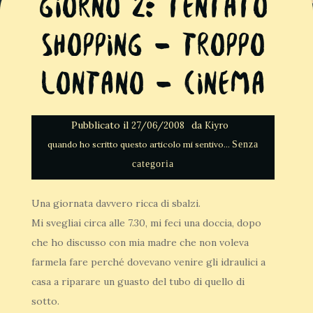
Giorno 2: Tentato
Shopping – Troppo
Lontano – Cinema
Pubblicato il
da
27/06/2008
Kiyro
Senza
categoria
Una giornata davvero ricca di sbalzi.
Mi svegliai circa alle 7.30, mi feci una doccia, dopo
che ho discusso con mia madre che non voleva
farmela fare perché dovevano venire gli idraulici a
casa a riparare un guasto del tubo di quello di
sotto.