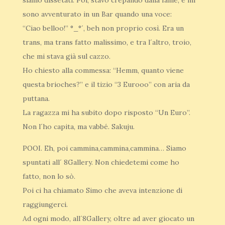
siamo dissetati. Poi, stavo crepando dalla fame, e mi
sono avventurato in un Bar quando una voce:
“Ciao belloo!” °_°´, beh non proprio così. Era un
trans, ma trans fatto malissimo, e tra l´altro, troio,
che mi stava già sul cazzo.
Ho chiesto alla commessa: “Hemm, quanto viene
questa brioches?” e il tizio “3 Eurooo” con aria da
puttana.
La ragazza mi ha subito dopo risposto “Un Euro”.
Non l´ho capita, ma vabbé. Sakuju.
POOI. Eh, poi cammina,cammina,cammina… Siamo
spuntati all´ 8Gallery. Non chiedetemi come ho
fatto, non lo sò.
Poi ci ha chiamato Simo che aveva intenzione di
raggiungerci.
Ad ogni modo, all´8Gallery, oltre ad aver giocato un