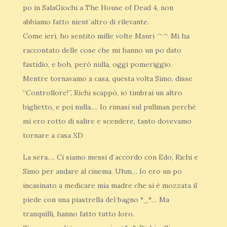
po in SalaGiochi a The House of Dead 4, non
abbiamo fatto nient´altro di rilevante.
Come ieri, ho sentito mille volte Mauri ^^ Mi ha
raccontato delle cose che mi hanno un po dato
fastidio, e boh, però nulla, oggi pomeriggio.
Mentre tornavamo a casa, questa volta Simo, disse
“Controllore!”, Richi scappò, io timbrai un altro
biglietto, e poi nulla…. Io rimasi sul pullman perchè
mi ero rotto di salire e scendere, tanto dovevamo
tornare a casa XD
La sera…. Ci siamo messi d´accordo con Edo, Richi e
Simo per andare al cinema. Uhm… Io ero un po
incasinato a medicare mia madre che si è mozzata il
piede con una piastrella del bagno °_°… Ma
tranquilli, hanno fatto tutto loro.