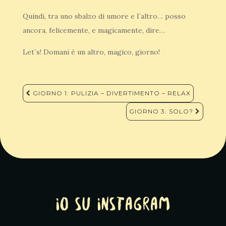
Quindi, tra uno sbalzo di umore e l´altro… posso
ancora, felicemente, e magicamente, dire…
Let´s! Domani è un altro, magico, giorno!
Navigazione
GIORNO 1: PULIZIA – DIVERTIMENTO – RELAX
articoli
GIORNO 3: SOLO?
Io su Instagram