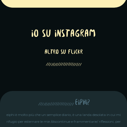
Io su Instagram
altro su Flickr
eiphi?
eiphi è molto più che un semplice diario, è una landa desolata in cui mi
rifugio per esternare le mie /discontinue e frammentarie/ riflessioni, per