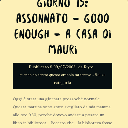
Giorno 15:
Assonnato – Good
Enough – A casa di
Mauri
Pubblicato il
da
09/07/2008
Kiyro
Senza
categoria
Oggi è stata una giornata pressoché normale.
Questa mattina sono stato svegliato da mia mamma
alle ore 9.30, perché dovevo andare a posare un
libro in biblioteca… Peccato che… la biblioteca fosse