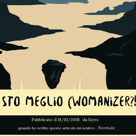
 sto meglio (Womanizer?!
Pubblicato il
da
18/10/2008
Kiyro
Normale