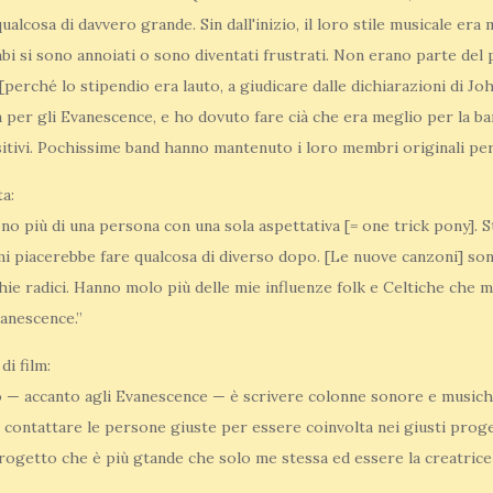
ualcosa di davvero grande. Sin dall'inizio, il loro stile musicale er
i si sono annoiati o sono diventati frustrati. Non erano parte del
perché lo stipendio era lauto, a giudicare dalle dichiarazioni di Jo
per gli Evanescence, e ho dovuto fare cià che era meglio per la ban
sitivi. Pochissime band hanno mantenuto i loro membri originali pe
ta:
o più di una persona con una sola aspettativa [= one trick pony]. S
mi piacerebbe fare qualcosa di diverso dopo. [Le nuove canzoni] so
hie radici. Hanno molo più delle mie influenze folk e Celtiche che m
vanescence.”
i film:
io — accanto agli Evanescence — è scrivere colonne sonore e musiche 
 contattare le persone giuste per essere coinvolta nei giusti prog
progetto che è più gtande che solo me stessa ed essere la creatric