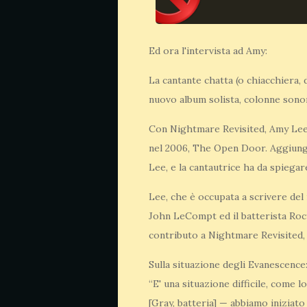
Ed ora l'intervista ad Amy:
La cantante chatta (o chiacchiera, 
nuovo album solista, colonne sonore
Con Nightmare Revisited, Amy Lee d
nel 2006, The Open Door. Aggiunget
Lee, e la cantautrice ha da spiegar
Lee, che è occupata a scrivere del
John LeCompt ed il batterista Rocy G
contributo a Nightmare Revisited, 
Sulla situazione degli Evanescence
“E' una situazione difficile, come 
[Gray, batteria] — abbiamo iniziato