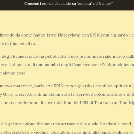
Consenti i cookie cliccando su "Accetta" nel banner"
dipende da come hanno fatto l'intervista) con SPIN.com riguardo i con
 di film, ed altro.
egli Evanescence ha pubblicato il suo primo materiale nuovo dalla 
e la dipartita di due membri degli Evanescence e l'indipendenza mu
e alcune cose.
 nuovo materiale, parla con SPIN.com riguardo i lconfuso split con i
ray, la scrittura di un album solista, scrivere colonne sonore di fil
la nuova collezione di cover dal film del 1993 di Tim Burton, The 
:
lo è ogni situazione drammatica attraverso la quale è andata la band
 a starci stretti a vicenda. Quando si sono uniti alla band , Fallen e