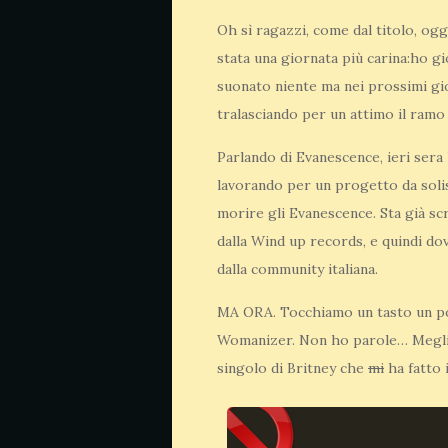
Oh sì ragazzi, come dal titolo, ogg
stata una giornata più carina:ho g
suonato niente ma nei prossimi gio
tralasciando per un attimo il ramo
Parlando di Evanescence, ieri sera
lavorando per un progetto da solist
morire gli Evanescence. Sta già sc
dalla Wind up records, e quindi do
dalla community italiana.
MA ORA. Tocchiamo un tasto un po
Womanizer. Non ho parole… Meglio 
singolo di Britney che
mi
ha fatto 