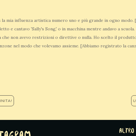
la mia influenza artistica numero uno e più grande in ogno modo.
letto e cantavo 'Sally's Song,' o in macchina mentre andavo a scuola
a che non avevo restrizioni o direttive o nulla. Ho scelto il produtt
nzone nel modo che volevamo assieme. [Abbiamo registrato la canz
INITA!
U
altro 