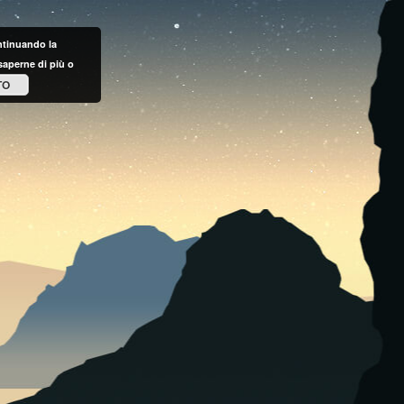
ontinuando la
saperne di più o
TO