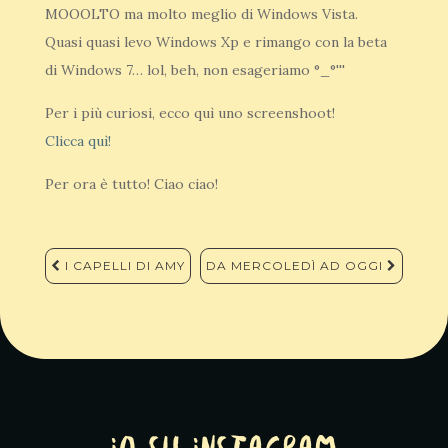
MOOOLTO ma molto meglio di Windows Vista.
Quasi quasi levo Windows Xp e rimango con la beta
di Windows 7… lol, beh, non esageriamo °_°'''
Per i più curiosi, ecco quì uno screenshoot!
Clicca quì!
Per ora è tutto! Ciao ciao!
Navigazione
I CAPELLI DI AMY
DA MERCOLEDÌ AD OGGI
articoli