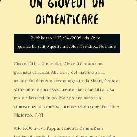
Un Giovedì da
dimenticare
Pubblicato il
da
05/04/2009
Kiyro
Normale
Ciao a tutti… O mio dio, Giovedì è stata una
giornata orrenda. Alle nove del mattino sono
andato dal dentista accompagnato da Mauri, è stato
straziante, e successivamente siamo andati a casa
mia a rilassarci un po. Ma non ero ancora a
conoscenza di come si sarebbe svolto quel terribile
[i]giorno…[/i]
Alle 15.30 avevo l'appuntamento da mia Zia a
tagliarmi i capelli… proprio lì, il mio umore crollò