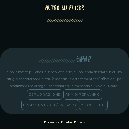
altro su Flickr
eiphi?
eiphi è molto più che un semplice diario, è una landa desolata in cui mi
rifugio per esternare le mie /discontinue e frammentarie/ riflessioni, per
analizzare i miei sogni, per esplorare la memoria e rivivere i ricordi.
ESPLORAZIONE
ANNO/PER/ANNO
FRAMMENTI/DEL/PASSATO
ABOUTEIPHI
Privacy e Cookie Policy