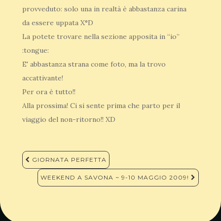
provveduto: solo una in realtà è abbastanza carina
da essere uppata X°D
La potete trovare nella sezione apposita in “io”
:tongue:
E' abbastanza strana come foto, ma la trovo
accattivante!
Per ora è tutto!!
Alla prossima! Ci si sente prima che parto per il
viaggio del non-ritorno!! XD
Navigazione
GIORNATA PERFETTA
articoli
WEEKEND A SAVONA ~ 9-10 MAGGIO 2009!