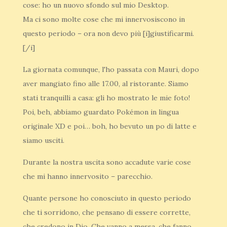
cose: ho un nuovo sfondo sul mio Desktop.
Ma ci sono molte cose che mi innervosiscono in
questo periodo – ora non devo più [i]giustificarmi.
[/i]
La giornata comunque, l'ho passata con Mauri, dopo
aver mangiato fino alle 17.00, al ristorante. Siamo
stati tranquilli a casa: gli ho mostrato le mie foto!
Poi, beh, abbiamo guardato Pokémon in lingua
originale XD e poi… boh, ho bevuto un po di latte e
siamo usciti.
Durante la nostra uscita sono accadute varie cose
che mi hanno innervosito – parecchio.
Quante persone ho conosciuto in questo periodo
che ti sorridono, che pensano di essere corrette,
che credono in Dio, Che vanno a messa, che fanno