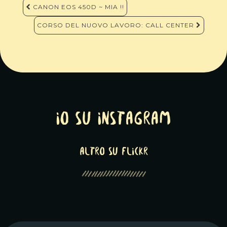
Navigazione
CANON EOS 450D ~ MIA !!
articoli
CORSO DEL NUOVO LAVORO: CALL CENTER
Io su Instagram
altro su Flickr