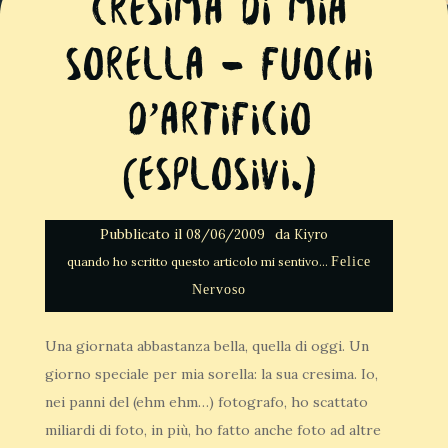
Cresima di mia
sorella – Fuochi
d’artificio
(esplosivi.)
Pubblicato il
da
08/06/2009
Kiyro
Felice
Nervoso
Una giornata abbastanza bella, quella di oggi. Un
giorno speciale per mia sorella: la sua cresima. Io,
nei panni del (ehm ehm…) fotografo, ho scattato
miliardi di foto, in più, ho fatto anche foto ad altre