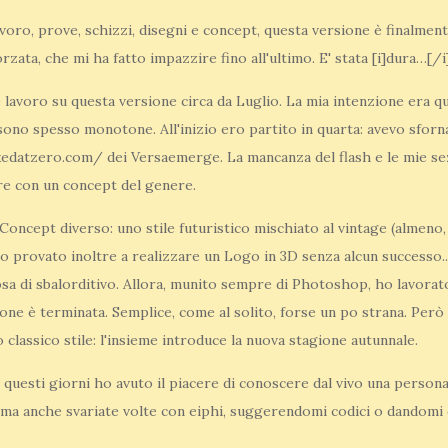
avoro, prove, schizzi, disegni e concept, questa versione è finalmen
rzata, che mi ha fatto impazzire fino all'ultimo. E' stata [i]dura…[/i
he lavoro su questa versione circa da Luglio. La mia intenzione era qu
e sono spesso monotone. All'inizio ero partito in quarta: avevo sfor
ixedatzero.com/ dei Versaemerge. La mancanza del flash e le mie 
re con un concept del genere.
 Concept diverso: uno stile futuristico mischiato al vintage (almeno,
ho provato inoltre a realizzare un Logo in 3D senza alcun successo.
sa di sbalorditivo. Allora, munito sempre di Photoshop, ho lavorat
sione è terminata. Semplice, come al solito, forse un po strana. Però
classico stile: l'insieme introduce la nuova stagione autunnale.
questi giorni ho avuto il piacere di conoscere dal vivo una person
, ma anche svariate volte con eiphi, suggerendomi codici o dandomi de