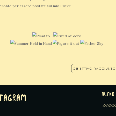
pronte per essere postate sul mio Flickr!
OBIETTIVO RAGGIUNTO 
altro 
stagram