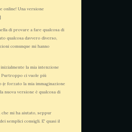
te online! Una versione
]
ella di provare a fare qualcosa di
nato qualcosa davvero diverso,
sezioni comunque mi hanno
 inizialmente la mia intenzione
. Purtroppo ci vuole più
o (e forzato la mia immaginazione
 la nuova versione è qualcosa di
a che mi ha aiutato, seppur
i semplici consigli. E' quasi il