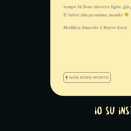
tempo fa! Sono davvero fighe, già 
E' tutto! Alla prossima, mondo!
Modifica: (Inserite 5 Nuove foto)
Navigazione
NON SONO MORTO
articoli
Io su In