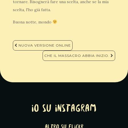
tornare. Bisognerà fare una scelta, anche se la mia
scelta, l'ho già fatta.
Buona notte, mondo
Navigazione
NUOVA VERSIONE ONLINE
articoli
CHE IL MASSACRO ABBIA INIZIO.
Io su Instagram
altro su Flickr