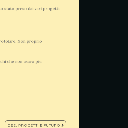
 stato preso dai vari progetti,
a rotolare. Non proprio
chi che non usavo piu.
IDEE, PROGETTI E FUTURO