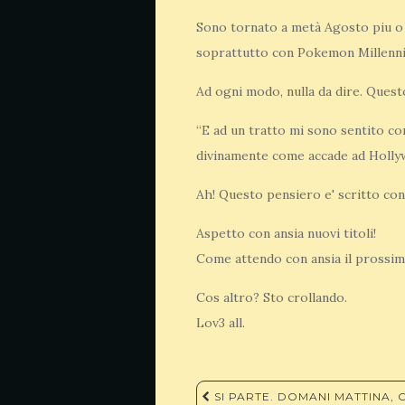
Sono tornato a metà Agosto piu o 
soprattutto con Pokemon Millenn
Ad ogni modo, nulla da dire. Quest
“E ad un tratto mi sono sentito co
divinamente come accade ad Holly
Ah! Questo pensiero e' scritto con
Aspetto con ansia nuovi titoli!
Come attendo con ansia il prossimo
Cos altro? Sto crollando.
Lov3 all.
Navigazione
SI PARTE. DOMANI MATTINA, O