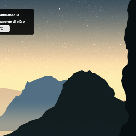
ontinuando la
saperne di più o
TO