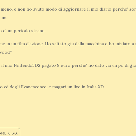
meno, e non ho avuto modo di aggiornare il mio diario perche' sono
ium.
o e' un periodo strano..
me in un film d'azione. Ho saltato giu dalla macchina e ho iniziato 
wood.”
 il mio Nintendo3DS pagato 8 euro perche' ho dato via un po di gio
 cd degli Evanescence, e magari un live in Italia XD
RE 6.30.