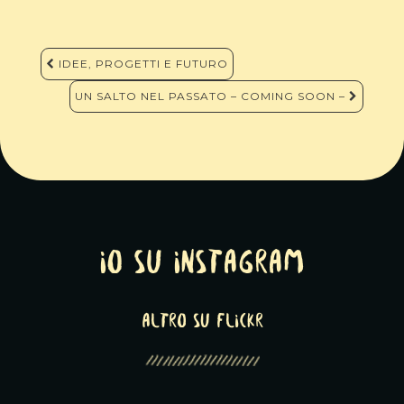
Navigazione
IDEE, PROGETTI E FUTURO
articoli
UN SALTO NEL PASSATO – COMING SOON –
Io su Instagram
altro su Flickr