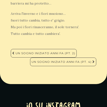
barriera mi ha protetto…
Arriva l'inverno e i fiori muoiono…
fuori tutto cambia, tutto e' grigio.
Ma poi i fiori rinasceranno, il sole tornera'.
Tutto cambia e tutto cambiera'.
Navigazione
UN SOGNO INIZIATO ANNI FA (PT. 2)
articoli
UN SOGNO INIZIATO ANNI FA (PT. 4)
Io su Instagram