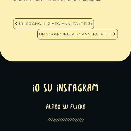
Navigazione
UN SOGNO INIZIATO ANNI FA (PT. 3)
articoli
UN SOGNO INIZIATO ANNI FA (PT. 5)
Io su Instagram
altro su Flickr