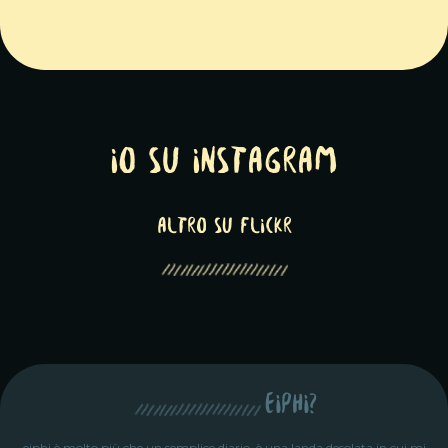
Io su Instagram
altro su Flickr
eiphi?
eiphi è molto più che un semplice diario, è una landa desolata in cui mi