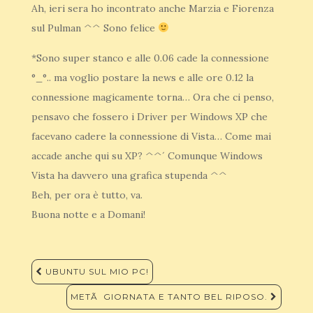
Ah, ieri sera ho incontrato anche Marzia e Fiorenza
sul Pulman ^^ Sono felice
*Sono super stanco e alle 0.06 cade la connessione
°_°.. ma voglio postare la news e alle ore 0.12 la
connessione magicamente torna… Ora che ci penso,
pensavo che fossero i Driver per Windows XP che
facevano cadere la connessione di Vista… Come mai
accade anche qui su XP? ^^´ Comunque Windows
Vista ha davvero una grafica stupenda ^^
Beh, per ora è tutto, va.
Buona notte e a Domani!
Navigazione
UBUNTU SUL MIO PC!
articoli
METÃ GIORNATA E TANTO BEL RIPOSO.