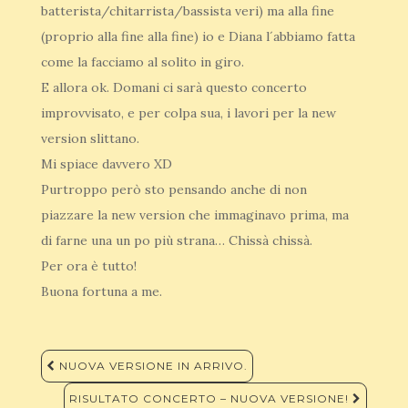
batterista/chitarrista/bassista veri) ma alla fine
(proprio alla fine alla fine) io e Diana l´abbiamo fatta
come la facciamo al solito in giro.
E allora ok. Domani ci sarà questo concerto
improvvisato, e per colpa sua, i lavori per la new
version slittano.
Mi spiace davvero XD
Purtroppo però sto pensando anche di non
piazzare la new version che immaginavo prima, ma
di farne una un po più strana… Chissà chissà.
Per ora è tutto!
Buona fortuna a me.
Navigazione
NUOVA VERSIONE IN ARRIVO.
articoli
RISULTATO CONCERTO – NUOVA VERSIONE!