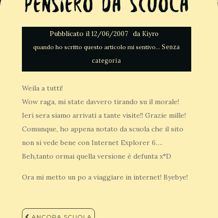
Pensiero da scuola
Pubblicato il
da
12/06/2007
Kiyro
Senza
categoria
Weila a tutti!
Wow raga, mi state davvero tirando su il morale!
Ieri sera siamo arrivati a tante visite!! Grazie mille!
Comunque, ho appena notato da scuola che il sito
non si vede bene con Internet Explorer 6….
Beh,tanto ormai quella versione è defunta x°D
Ora mi metto un po a viaggiare in internet! Byebye!
Navigazione
ANCORA SCUOLA