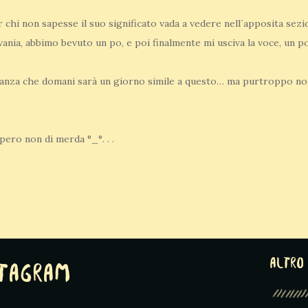
 chi non sapesse il suo significato vada a vedere nell´apposita sezi
lvania, abbimo bevuto un po, e poi finalmente mi usciva la voce, un
eranza che domani sarà un giorno simile a questo… ma purtroppo non
pero non di merda °_°. . .
altro 
stagram