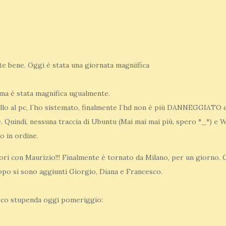
e bene. Oggi è stata una giornata magniifica
, ma è stata magnifica ugualmente.
llo al pc, l´ho sistemato, finalmente l´hd non è più DANNEGGIATO e o
 Quindi, nessuna traccia di Ubuntu (Mai mai mai più, spero °_°) e 
o in ordine.
ri con Maurizio!!! Finalmente è tornato da Milano, per un giorno. 
opo si sono aggiunti Giorgio, Diana e Francesco.
poco stupenda oggi pomeriggio: