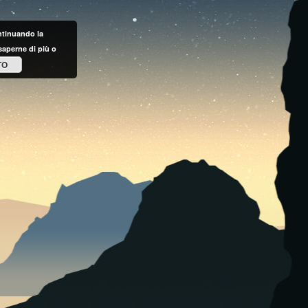
ontinuando la
saperne di più o
TO