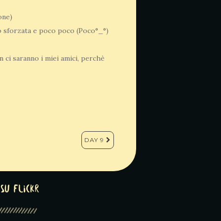
one)
 po sforzata e poco poco (Poco°_°)
 ci saranno i miei amici, perchè
DAY 9
su Flickr