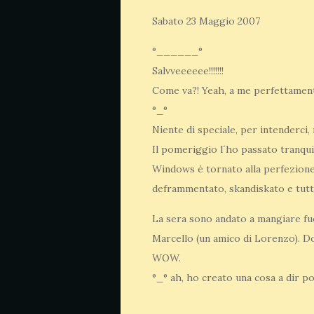
Sabato 23 Maggio 2007
°______°
Salvveeeeee!!!!!!!
Come va?! Yeah, a me perfettament
°_°
Niente di speciale, per intenderci
Il pomeriggio l´ho passato tranqui
Windows è tornato alla perfezione.
deframmentato, skandiskato e tutt
La sera sono andato a mangiare fuo
Marcello (un amico di Lorenzo). D
WOW.
°_° ah, ho creato una cosa a dir 