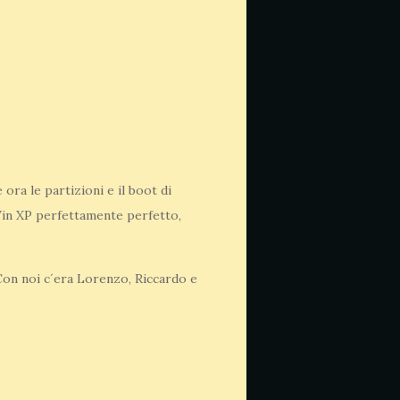
ra le partizioni e il boot di
Win XP perfettamente perfetto,
Con noi c´era Lorenzo, Riccardo e