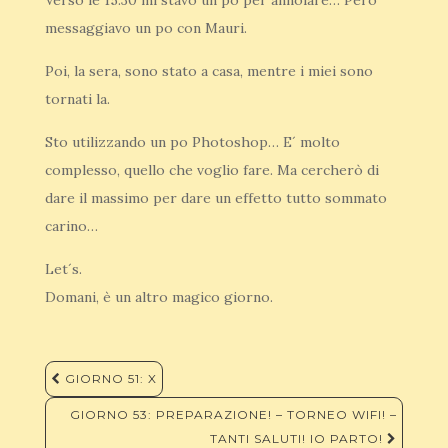
Verso le 15.30 mi stavo un po per annoiare… Però
messaggiavo un po con Mauri.
Poi, la sera, sono stato a casa, mentre i miei sono
tornati la.
Sto utilizzando un po Photoshop… E´ molto
complesso, quello che voglio fare. Ma cercherò di
dare il massimo per dare un effetto tutto sommato
carino…
Let´s.
Domani, è un altro magico giorno.
Navigazione
GIORNO 51: X
articoli
GIORNO 53: PREPARAZIONE! – TORNEO WIFI! –
TANTI SALUTI! IO PARTO!