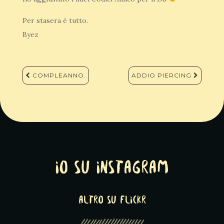
Per stasera è tutto.
Byez
Navigazione
COMPLEANNO.
ADDIO PIERCING
articoli
Io su Instagram
altro su Flickr