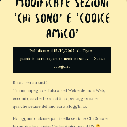
Modificate sezioni
‘Chi sono’ e ‘Codice
Amico’
Pubblicato il
da
15/10/2007
Kiyro
Senza
categoria
Buona sera a tutti!
Tra un impegno e l´altro, del Web e del non Web,
eccomi quà che ho un attimo per aggiornare
qualche sezine del mio caro Blogghino.
Ho aggiunto alcune parti della sezione Chi Sono e
ho aggiustato i miei Codici Amico per il DS