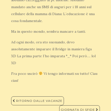
abbiamo cazzeggiato al pc insieme. Abbiamo
mandato anche un SMS di auguri per i 18 anni sul
cellulare della mamma di Diana: L´educazione è una
cosa fondamentale.
Ma in questo mondo, sembra mancare a tanti.
Ad ogni modo, ora sto suonando, devo
assolutamente imparare il Bridge in maniera figa
XD La prima parte l´ho imparata °_° Poi però…. lol
XD
Fra poco uscirò
Vi tengo informati su tutto! Ciau
ciau!
Navigazione
RITORNO DALLE VACANZE
articoli
GIORNATA DI SFIDE