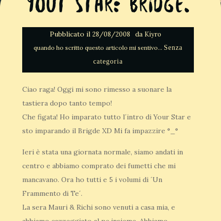
Yout Star: Bridge.
Pubblicato il
da
28/08/2008
Kiyro
Senza
categoria
Ciao raga! Oggi mi sono rimesso a suonare la
tastiera dopo tanto tempo!
Che figata! Ho imparato tutto l´intro di Your Star e
sto imparando il Brigde XD Mi fa impazzire °_°
Ieri è stata una giornata normale, siamo andati in
centro e abbiamo comprato dei fumetti che mi
mancavano. Ora ho tutti e 5 i volumi di ´Un
Frammento di Te´.
La sera Mauri & Richi sono venuti a casa mia, e