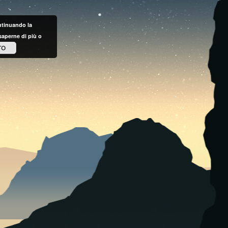
ontinuando la
saperne di più o
TO