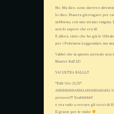
No. Ma dico, sono davvero diventa
Io dico. Stasera girovagavo per ca
nebbiosa, con uno strano enigma. P
non lo sapevo che era là!
E allora, visto che ho già le Ultra
per i Pokémon Leggendari, ma usar
Vabbé che in questo periodo non è
Master Ball XD
VAI ULTRA BALLL!!!
°Edit Ore 21.25°
AHHHHHHAHHAAHAHHAHAHA XD Dopo c
presooo!!!! Yeahhhhh!!
e ora vado a cercare gli zozzi di 
E grazie per le visite