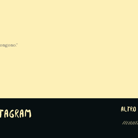
pongono.”
altro 
stagram