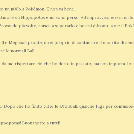
to un n00b a Pokémon. E non va bene.
tturare un Hippopotas e mi sono perso. All´improvviso ero in un bo
rovando pià volte, riuscii a superarlo e beccai difronte a me il Po
ball e Megaball pronte, direi proprio di continuare il mio rito di se
e le normali Ball.
 da me rispettare ciò che ho detto in passato, ma non importa. Io 
he ho finito tutte le Ultraball, qualche fuga per confusione, 
Hippopotas! Buonanotte a tutti!