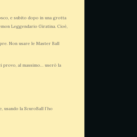
sco, e subito dopo in una grotta
kémon Leggendario Giratina. Cioé,
mpre. Non usare le Master Ball
ci provo, al massimo… userò la
usando la ScuroBall l´ho