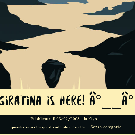
Giratina is Here! Â°__Â°
Pubblicato il
da
03/02/2008
Kiyro
Senza categoria