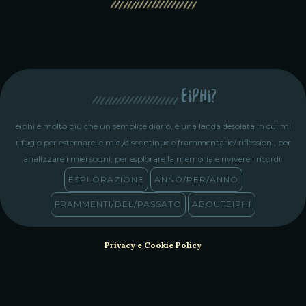
eiphi?
eiphi è molto più che un semplice diario, è una landa desolata in cui mi
rifugio per esternare le mie /discontinue e frammentarie/ riflessioni, per
analizzare i miei sogni, per esplorare la memoria e rivivere i ricordi.
ESPLORAZIONE
ANNO/PER/ANNO
FRAMMENTI/DEL/PASSATO
ABOUTEIPHI
Privacy e Cookie Policy