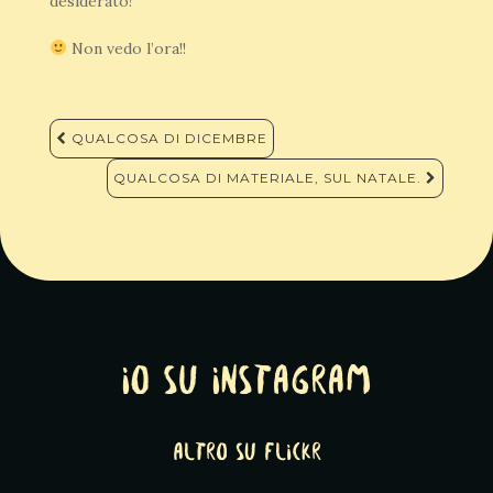
desiderato!
Non vedo l’ora!!
Navigazione
QUALCOSA DI DICEMBRE
articoli
QUALCOSA DI MATERIALE, SUL NATALE.
Io su Instagram
altro su Flickr