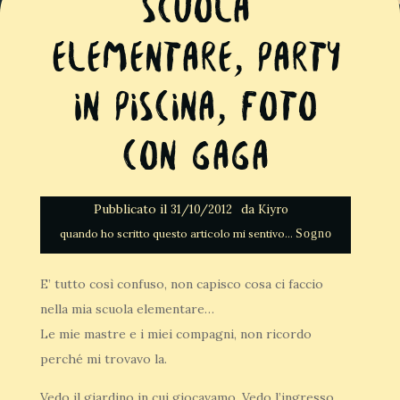
Scuola
elementare, party
in piscina, foto
con Gaga
Pubblicato il
da
31/10/2012
Kiyro
Sogno
E’ tutto così confuso, non capisco cosa ci faccio
nella mia scuola elementare…
Le mie mastre e i miei compagni, non ricordo
perché mi trovavo la.
Vedo il giardino in cui giocavamo. Vedo l’ingresso