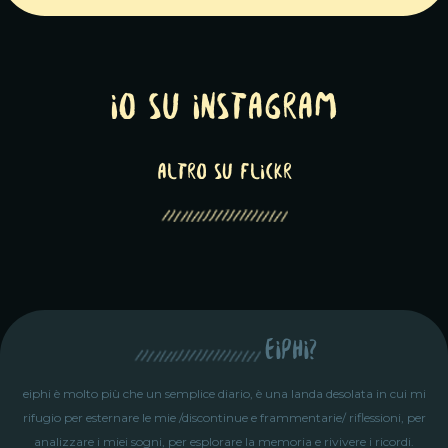
Io su Instagram
altro su Flickr
eiphi?
eiphi è molto più che un semplice diario, è una landa desolata in cui mi
rifugio per esternare le mie /discontinue e frammentarie/ riflessioni, per
analizzare i miei sogni, per esplorare la memoria e rivivere i ricordi.